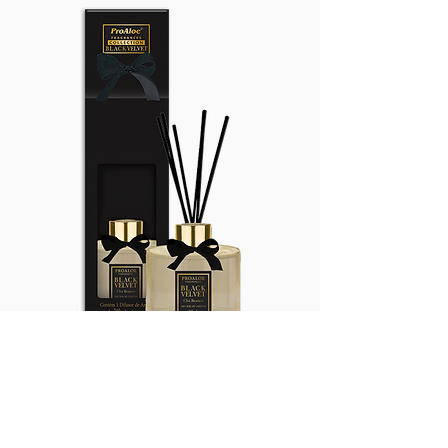
CÓD. BVC
DIFUSOR DE
VARETAS
CHÁ
BRANCO 240mL