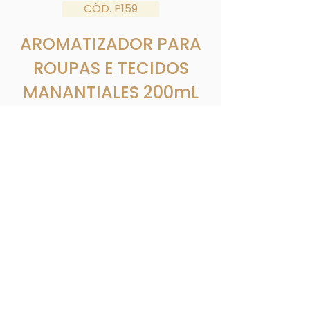
CÓD. P159
AROMATIZADOR PARA
ROUPAS E TECIDOS
MANANTIALES 200mL
Fragrância frutal, cítrica e suavemente
fresca que proporciona um agradável
cheirinho de roupa limpa.
Apresentação: Frasco pet.
Baixe a imagem
Inscreva-se para receber nossas
novidades por e-mail!