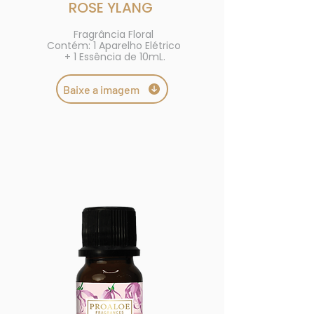
ROSE YLANG
Fragrância Floral
Contém: 1 Aparelho Elétrico
+ 1 Essência de 10mL.
Baixe a imagem